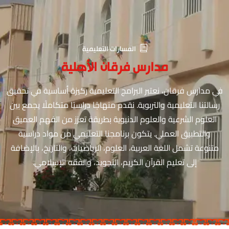
المسارات التعليمية
مدارس فرقان الأهلية
في مدارس فرقان، نعتبر البرامج التعليمية ركيزة أساسية في تحقيق
رسالتنا التعليمية والتربوية. نقدم منهاجًا دراسيًا متكاملًا يجمع بين
العلوم الشرعية والعلوم الدنيوية بطريقة تعزز من الفهم العميق
والتطبيق العملي. يتكون برنامجنا التعليمي من مواد دراسية
متنوعة تشمل اللغة العربية، العلوم، الرياضيات، والتاريخ، بالإضافة
إلى تعليم القرآن الكريم، التجويد، والفقه الإسلامي.